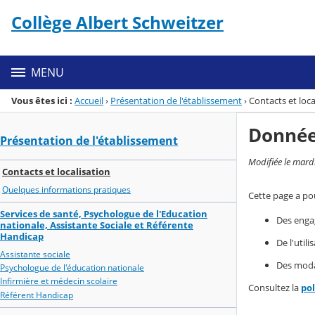
Panneau de gestion des cookies
Collège Albert Schweitzer
Menu de la rubrique
Contenu
MENU
Vous êtes ici :
Accueil
›
Présentation de l'établissement
›
Contacts et loca
Donnée
Présentation de l'établissement
Modifiée le mard
Contacts et localisation
Quelques informations pratiques
Cette page a pou
Services de santé, Psychologue de l'Education
Des enga
nationale, Assistante Sociale et Référente
Handicap
De l'util
Assistante sociale
Des modal
Psychologue de l'éducation nationale
Infirmière et médecin scolaire
Consultez la
po
Référent Handicap