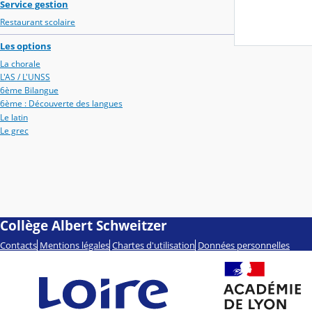
Service gestion
Restaurant scolaire
Les options
La chorale
L'AS / L'UNSS
6ème Bilangue
6ème : Découverte des langues
Le latin
Le grec
Collège Albert Schweitzer
Contacts
Mentions légales
Chartes d'utilisation
Données personnelles