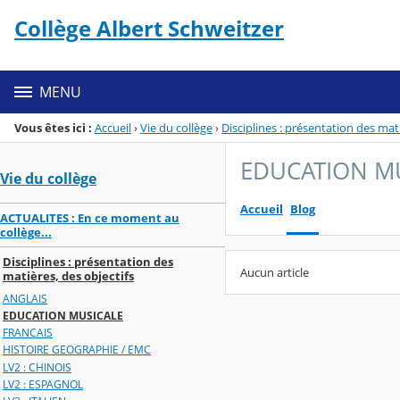
Panneau de gestion des cookies
Collège Albert Schweitzer
Menu de la rubrique
Contenu
MENU
Vous êtes ici :
Accueil
›
Vie du collège
›
Disciplines : présentation des mati
EDUCATION M
Vie du collège
Accueil
Blog
ACTUALITES : En ce moment au
collège...
Disciplines : présentation des
Aucun article
matières, des objectifs
ANGLAIS
EDUCATION MUSICALE
FRANCAIS
HISTOIRE GEOGRAPHIE / EMC
LV2 : CHINOIS
LV2 : ESPAGNOL